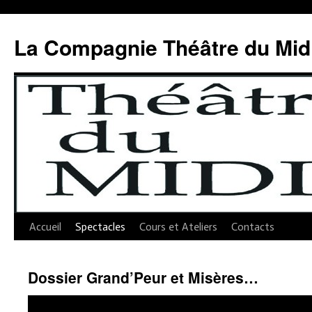
Aller
au
La Compagnie Théâtre du Mid
contenu
Accueil
Spectacles
Cours et Ateliers
Contacts
Dossier Grand’Peur et Misères…