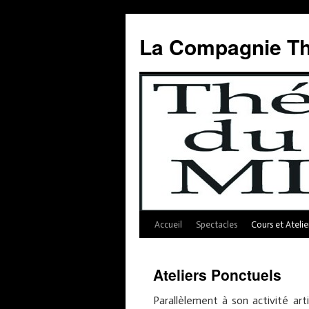
Aller
au
La Compagnie Th
contenu
Accueil
Spectacles
Cours et Atelie
Ateliers Ponctuels
Parallèlement à son activité ar