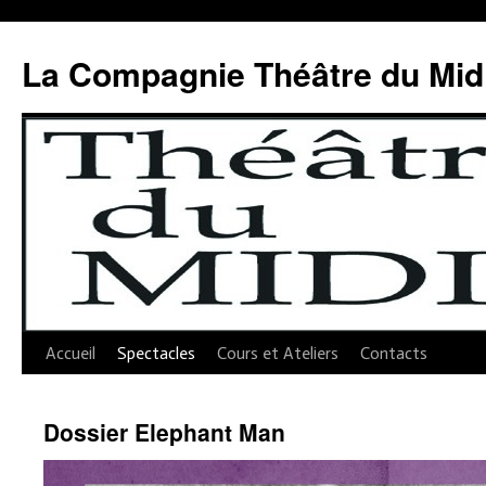
Aller
au
La Compagnie Théâtre du Mid
contenu
Accueil
Spectacles
Cours et Ateliers
Contacts
Dossier Elephant Man