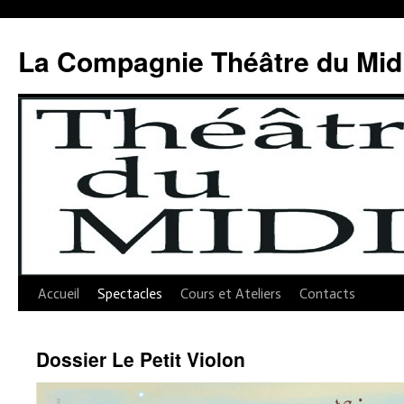
Aller
au
La Compagnie Théâtre du Mid
contenu
Accueil
Spectacles
Cours et Ateliers
Contacts
Dossier Le Petit Violon