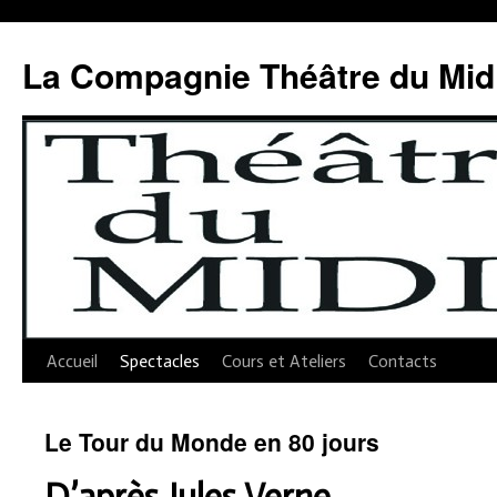
Aller
au
La Compagnie Théâtre du Mid
contenu
Accueil
Spectacles
Cours et Ateliers
Contacts
Le Tour du Monde en 80 jours