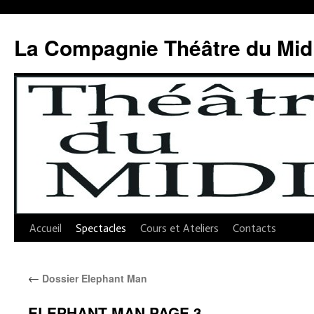
Aller
au
La Compagnie Théâtre du Mid
contenu
Accueil
Spectacles
Cours et Ateliers
Contacts
←
Dossier Elephant Man
ELEPHANT MAN PAGE 3