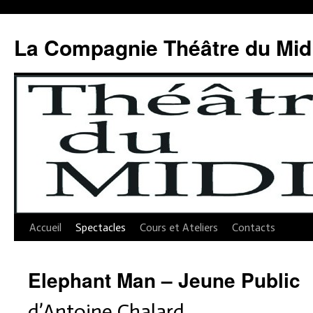
Aller
au
La Compagnie Théâtre du Mid
contenu
Accueil
Spectacles
Cours et Ateliers
Contacts
Elephant Man – Jeune Public
d’Antoine Chalard